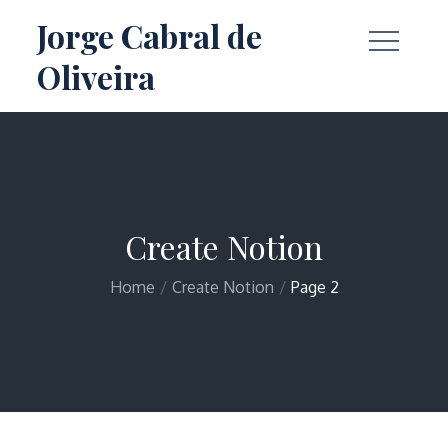
Skip
Jorge Cabral de
to
Oliveira
content
Create Notion
Home
Create Notion
Page 2
Home
Create Notion
Page 2