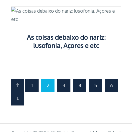
As coisas debaixo do nariz:
lusofonia, Açores e etc
Paginação
1
2
3
4
5
6
dos
conteúdos