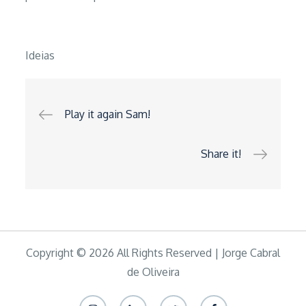
Ideias
Navegação
Play it again Sam!
de
Share it!
artigos
Copyright © 2026 All Rights Reserved | Jorge Cabral
de Oliveira