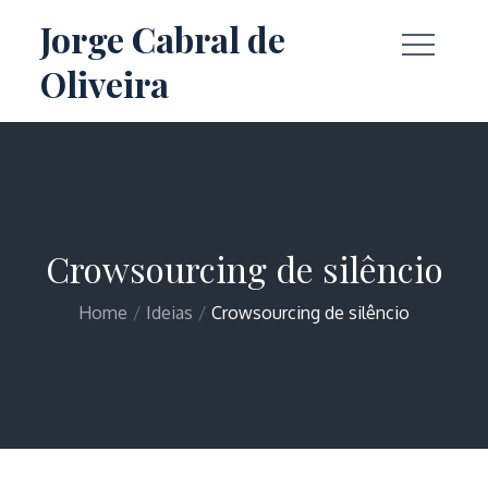
Skip
Jorge Cabral de
to
Oliveira
content
Crowsourcing de silêncio
Home
Ideias
Crowsourcing de silêncio
Home
Ideias
Crowsourcing de silêncio