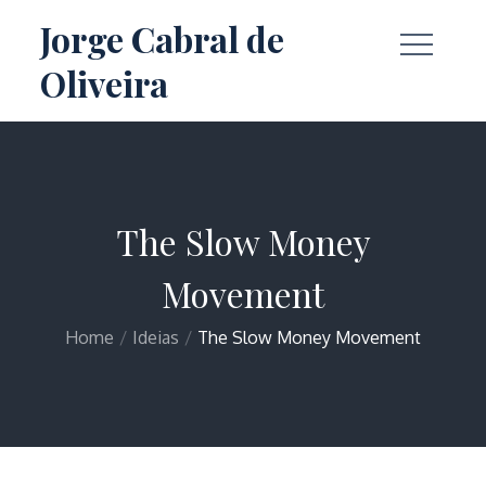
Skip
Jorge Cabral de
to
Oliveira
content
The Slow Money
Movement
Home
Ideias
The Slow Money Movement
Home
Ideias
The Slow Money Movement