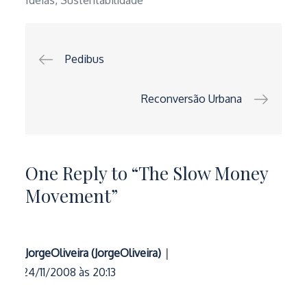
Navegação
Pedibus
de
Reconversão Urbana
artigos
One Reply to “The Slow Money
Movement”
JorgeOliveira (JorgeOliveira)
24/11/2008 às 20:13