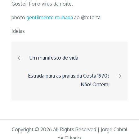
Gostei! Foi o virus da noite.
photo
gentilmente roubada
ao @retorta
Ideias
Navegação
Um manifesto de vida
de
Estrada para as praias da Costa 1970?
Não! Ontem!
artigos
Copyright © 2026 All Rights Reserved | Jorge Cabral
de Oliveira