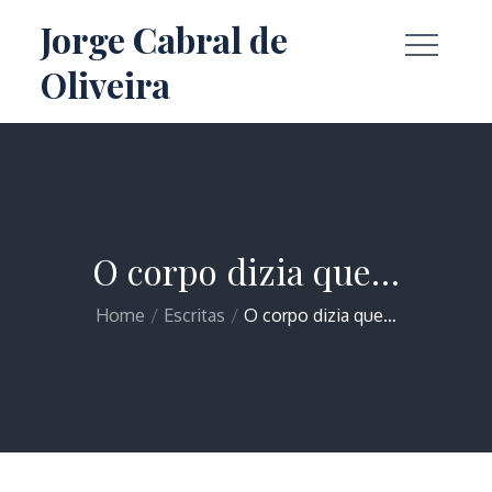
Skip
Jorge Cabral de
to
Oliveira
content
O corpo dizia que…
Home
Escritas
O corpo dizia que…
Home
Escritas
O corpo dizia que…