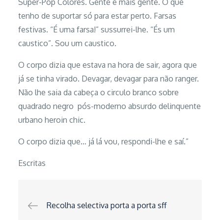
Super-Pop Colores. Gente e mais gente. O que
tenho de suportar só para estar perto. Farsas
festivas. “É uma farsa!” sussurrei-lhe. “És um
caustico”. Sou um caustico.
O corpo dizia que estava na hora de sair, agora que
já se tinha virado. Devagar, devagar para não ranger.
Não lhe saia da cabeça o circulo branco sobre
quadrado negro pós-moderno absurdo delinquente
urbano heroin chic.
O corpo dizia que… já lá vou, respondi-lhe e saí.”
Escritas
Navegação
Recolha selectiva porta a porta sff